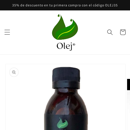
Ir
35% de descuento en tu primera compra con el código OLEJ35
directamente
al contenido
Carrito
Ir
directamente
a la
información
del producto