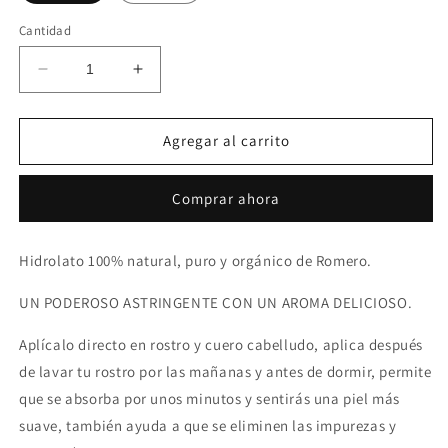
Cantidad
Reducir
Aumentar
cantidad
cantidad
para
para
Hidrolato
Hidrolato
Agregar al carrito
de
de
Romero
Romero
Comprar ahora
Hidrolato 100% natural, puro y orgánico de
Romero
.
UN PODEROSO ASTRINGENTE CON UN AROMA DELICIOSO.
Aplícalo directo en rostro y cuero cabelludo, aplica después
de lavar tu rostro por las mañanas y antes de dormir, permite
que se absorba por unos minutos y sentirás una piel más
suave, también ayuda a que se eliminen las impurezas y